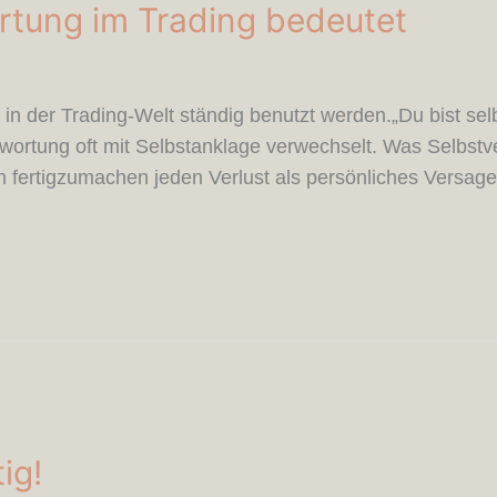
rtung im Trading bedeutet
 in der Trading-Welt ständig benutzt werden.„Du bist sel
ntwortung oft mit Selbstanklage verwechselt. Was Selbstv
ch fertigzumachen jeden Verlust als persönliches Versag
ig!