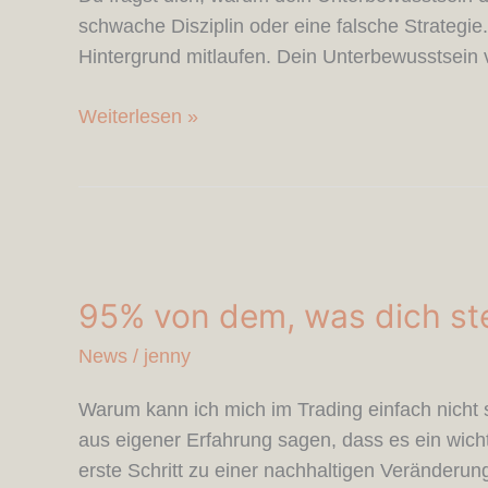
Chart
schwache Disziplin oder eine falsche Strategi
Hintergrund mitlaufen. Dein Unterbewusstsein ve
Weiterlesen »
95%
von
95% von dem, was dich ste
dem,
was
News
/
jenny
dich
steuert,
Warum kann ich mich im Trading einfach nicht s
siehst
aus eigener Erfahrung sagen, dass es ein wichti
du
erste Schritt zu einer nachhaltigen Veränderu