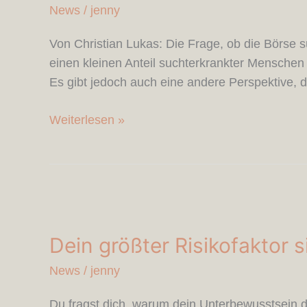
süchtig!
News
/
jenny
Von Christian Lukas: Die Frage, ob die Börse s
einen kleinen Anteil suchterkrankter Menschen
Es gibt jedoch auch eine andere Perspektive, d
Weiterlesen »
Dein
größter
Dein größter Risikofaktor s
Risikofaktor
sitzt
News
/
jenny
nicht
im
Du fragst dich, warum dein Unterbewusstsein de