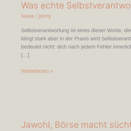
Was echte Selbstverantwo
Selbstverantwortung
im
News
/
jenny
Trading
bedeutet
Selbstverantwortung ist eines dieser Worte, die
klingt stark aber in der Praxis wird Selbstvera
bedeutet nicht: dich nach jedem Fehler innerli
[…]
Weiterlesen »
Jawohl,
Börse
Jawohl, Börse macht sücht
macht