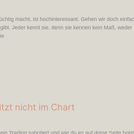
üchtig macht, ist hochinteressant. Gehen wir doch einfa
 gibt. Jeder kennt sie, denn sie kennen kein Maß, weder
ie
itzt nicht im Chart
in Trading sabotiert und wie du es auf deine Seite holst