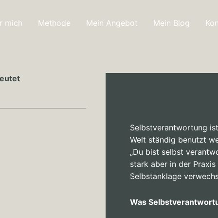
r mich
Methode
Mein Angebot
Mein Blog
Kon
eutet
Selbstverantwortung ist
Welt ständig benutzt w
„Du bist selbst verantwo
stark aber in der Praxi
Selbstanklage verwechs
Was Selbstverantwortun