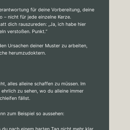
rantwortung für deine Vorbereitung, deine
o – nicht für jede einzelne Kerze.
tatt dich rauszureden: „Ja, ich habe hier
ln verstoßen. Punkt.“
 den Ursachen deiner Muster zu arbeiten,
läche herumzudoktern.
ht, alles alleine schaffen zu müssen. Im
, ehrlich zu sehen, wo du alleine immer
hleifen fällst.
nn zum Beispiel so aussehen:
s du nach einem harten Tag nicht mehr klar