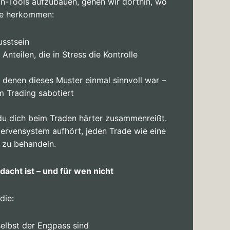
in-Tools aufzubauen, gehen wir dorthin, wo
se herkommen:
usstsein
Anteilen, die in Stress die Kontrolle
 denen dieses Muster einmal sinnvoll war –
m Trading sabotiert
s du dich beim Traden härter zusammenreißt.
 Nervensystem aufhört, jeden Trade wie eine
 zu behandeln.
acht ist – und für wen nicht
die:
selbst der Engpass sind