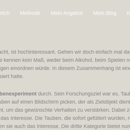
mich
Methode
Mein Angebot
Mein Blog
K
ht, ist hochinteressant. Gehen wir doch einfach mal dav
ie kennen kein Maß, weder beim Alkohol, beim Spielen n
ezogen einordnen würde. In diesem Zusammenhang ist ei
iert hatte.
benexperiment
durch. Sein Forschungsziel war es, Taub
en auf einen Bildschirm picken, der als Zielobjekt diente
nt, um das gewünschte Verhalten zu verstärken. Dabei z
as Interesse. Die Tauben, die sofort gefüttert wurden, n
en sie auch das Interesse. Die dritte Kategorie bietet nu