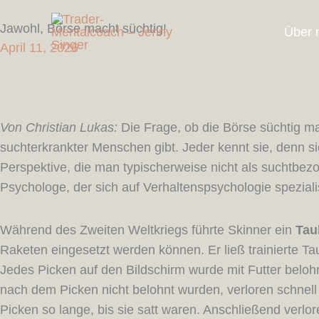
Zum
Jawohl, Börse macht süchtig!
Inhalt
Über 
April 11, 2026
springen
Von Christian Lukas:
Die Frage, ob die Börse süchtig mac
suchterkrankter Menschen gibt. Jeder kennt sie, denn s
Perspektive, die man typischerweise nicht als suchtb
Psychologe, der sich auf Verhaltenspsychologie spezialis
Während des Zweiten Weltkriegs führte Skinner ein
Tau
Raketen eingesetzt werden können. Er ließ trainierte Taub
Jedes Picken auf den Bildschirm wurde mit Futter beloh
nach dem Picken nicht belohnt wurden, verloren schnell d
Picken so lange, bis sie satt waren. Anschließend verlor