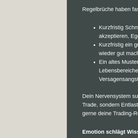
Regelbrüche haben fas
Kurzfristig Sch
akzeptieren, Ego
Kurzfristig ein 
wieder gut mach
Ein altes Muste
Lebensbereiche
Versagensangst
Dein Nervensystem su
Trade, sondern Entlast
gerne deine Trading-R
Emotion schlägt Wis